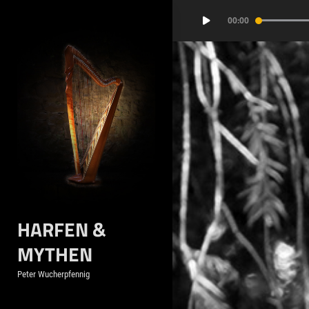
Skip
Audio-
00:00
to
Player
content
HARFEN &
MYTHEN
Peter Wucherpfennig